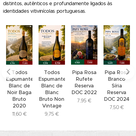
distintos, autênticos e profundamente ligados às
identidades vitivinícolas portuguesas.
Todos
Todos
Pipa Rosa
Pipa Rosa
Espumante
Espumante
Rufete
Branco
Blanc de
Blanc de
Reserva
Síria
Noir Baga
Blanc
DOC 2022
Reserva
Bruto
Bruto Non
DOC 2024
7,95
€
2020
Vintage
7,50
€
11,60
€
9,75
€