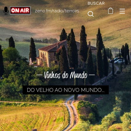
BUSCAR
zeno.fm/radio/terroirs
Vinhos do Mundo
DO VELHO AO NOVO MUNDO...