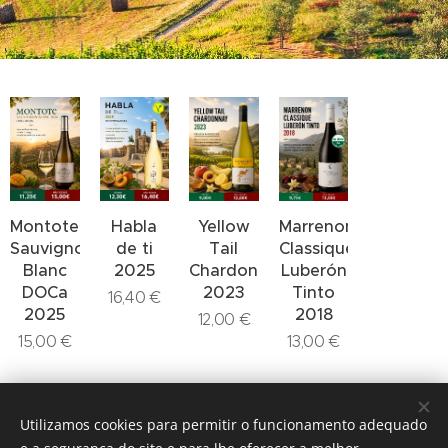
Montote
Habla
Yellow
Marrenon
Sauvignon
de ti
Tail
Classique
Blanc
2025
Chardonnay
Luberón
DOCa
2023
Tinto
16,40
€
2025
2018
12,00
€
15,00
€
13,00
€
Utilizamos cookies para permitir o funcionamento adequado