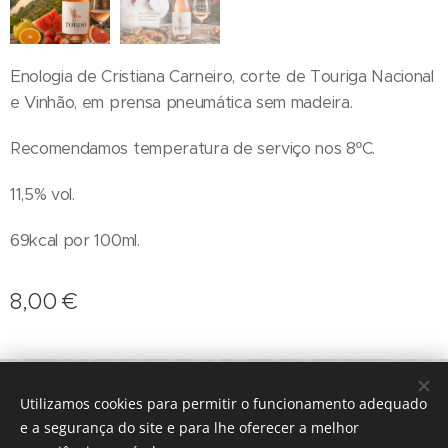
Enologia de Cristiana Carneiro, corte de Touriga Nacional
e Vinhão, em prensa pneumática sem madeira.
Recomendamos temperatura de serviço nos 8ºC.
11,5% vol.
69kcal por 100ml.
8,00
€
geral@terroirs.pt
+351 912 845 970
Utilizamos cookies para permitir o funcionamento adequado
Desenvolvido por
Webnode
Cookies
e a segurança do site e para lhe oferecer a melhor