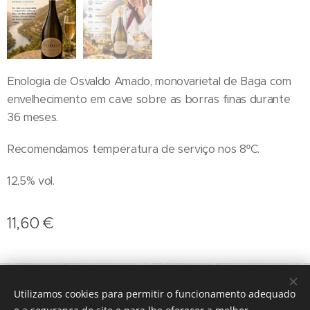
Enologia de Osvaldo Amado, monovarietal de Baga com
envelhecimento em cave sobre as borras finas durante
36 meses.
Recomendamos temperatura de serviço nos 8ºC.
12,5% vol.
11,60
€
geral@terroirs.pt
+351 912 845 970
Utilizamos cookies para permitir o funcionamento adequado
Desenvolvido por
Webnode
Cookies