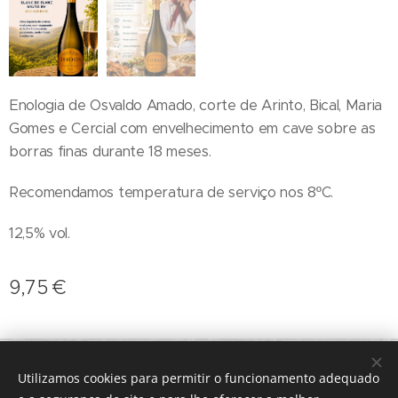
Enologia de Osvaldo Amado, corte de Arinto, Bical, Maria
Gomes e Cercial com envelhecimento em cave sobre as
borras finas durante 18 meses.
Recomendamos temperatura de serviço nos 8ºC.
12,5% vol.
9,75
€
geral@terroirs.pt
+351 912 845 970
Utilizamos cookies para permitir o funcionamento adequado
Desenvolvido por
Webnode
Cookies