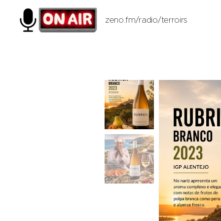
zeno.fm/radio/terroirs