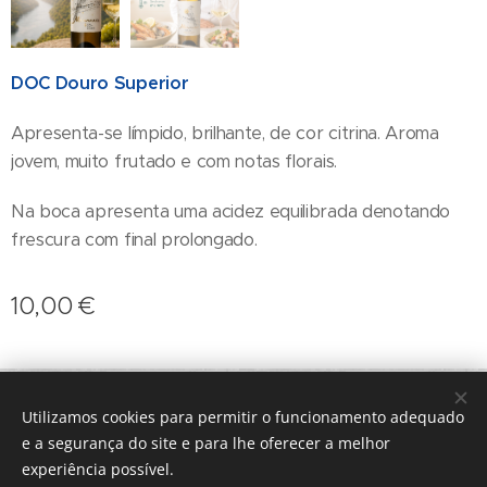
DOC Douro Superior
Apresenta-se límpido, brilhante, de cor citrina. Aroma
jovem, muito frutado e com notas florais.
Na boca apresenta uma acidez equilibrada denotando
frescura com final prolongado.
10,00
€
geral@terroirs.pt
+351 912 845 970
Utilizamos cookies para permitir o funcionamento adequado
Desenvolvido por
Webnode
Cookies
e a segurança do site e para lhe oferecer a melhor
experiência possível.