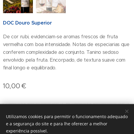
DOC Douro Superior
De cor rubi, evidenciam-se aromas frescos de fruta
vermelha com boa intensidade. Notas de especiarias que
conferem complexidade ao conjunto. Tanino sedoso
envolvido pela fruta. Encorpado, de textura suave com
final longo e equilibrado.
10,00
€
geral@terroirs.pt
+351 912 845 970
Utilizamos cookies para permitir o funcionamento adequado
Desenvolvido por
Webnode
Cookies
e a segurança do site e para lhe oferecer a melhor
experiência possível.