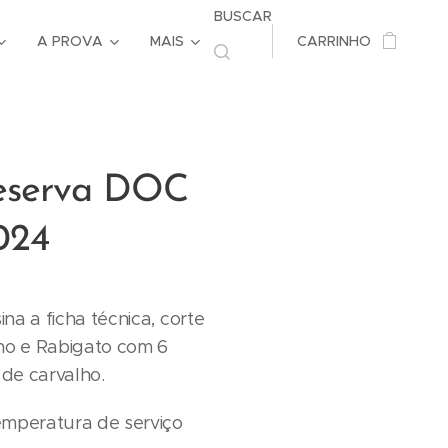
BUSCAR
A PROVA
MAIS
CARRINHO
eserva DOC
024
na a ficha técnica, corte
nho e Rabigato com 6
de carvalho.
peratura de serviço