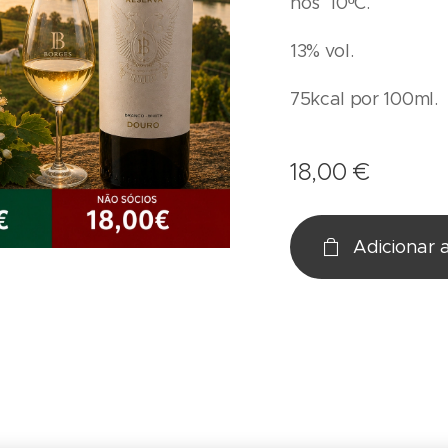
nos 10ºC.
13% vol.
75kcal por 100ml.
18,00
€
Adicionar 