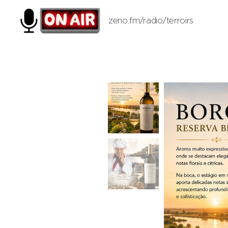
zeno.fm/radio/terroirs