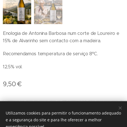
Enologia de Antonina Barbosa num corte de Loureiro e
15% de Alvarinho sem contacto com a madeira.
Recomendamos temperatura de serviço 8ºC.
12,5% vol.
9,50
€
geral@terroirs.pt
+351 912 845 970
Utilizamos cookies para permitir o funcionamento adequado
Desenvolvido por
Webnode
Cookies
e a segurança do site e para lhe oferecer a melhor
experiência possível.