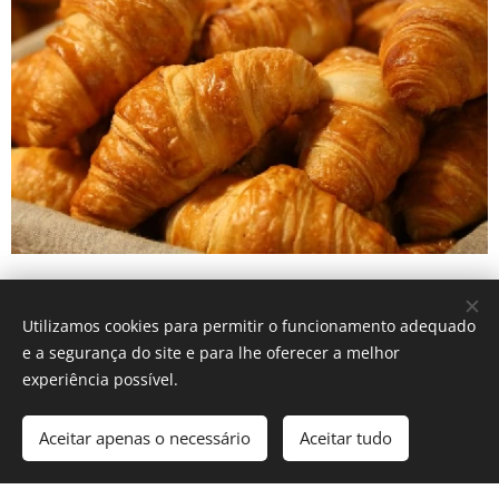
Aromas Secundários
Utilizamos cookies para permitir o funcionamento adequado
e a segurança do site e para lhe oferecer a melhor
Surgem pelas opções de vinificação posteriores à
experiência possível.
fermentação. Os mais óbvios são os que se
baunilha
chocolate
extraem da madeira como
,
,
Aceitar apenas o necessário
Aceitar tudo
fumo
. Estes aromas podem também incluir notas
creme
nata
manteiga
de
,
,
, resultado da conversão