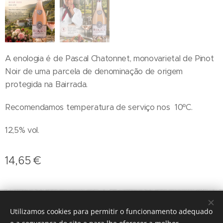
A enologia é de Pascal Chatonnet, monovarietal de Pinot
Noir de uma parcela de denominação de origem
protegida na Bairrada.
Recomendamos temperatura de serviço nos 10ºC.
12,5% vol.
14,65
€
geral@terroirs.pt
+351 912 845 970
Utilizamos cookies para permitir o funcionamento adequado
Desenvolvido por
Webnode
Cookies